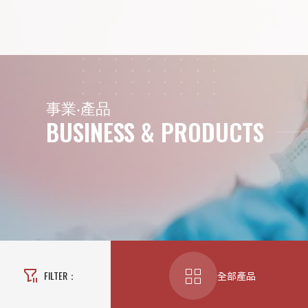
產品專區
事
業
‧
產
品
BUSINESS & PRODUCTS
FILTER：
全部產品