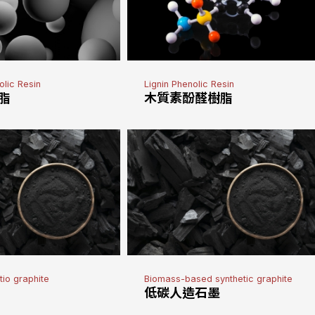
olic Resin
Lignin Phenolic Resin
脂
木質素酚醛樹脂
tio graphite
Biomass-based synthetic graphite
低碳人造石墨