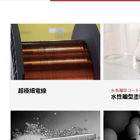
超極細電線
水系離型コート
水性離型塗