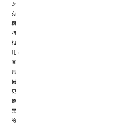
既
有
樹
脂
相
比，
其
具
備
更
優
異
的