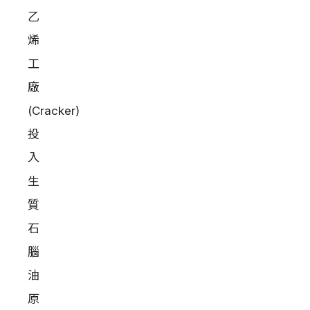
乙
烯
工
廠
(Cracker)
投
入
生
質
石
腦
油
原