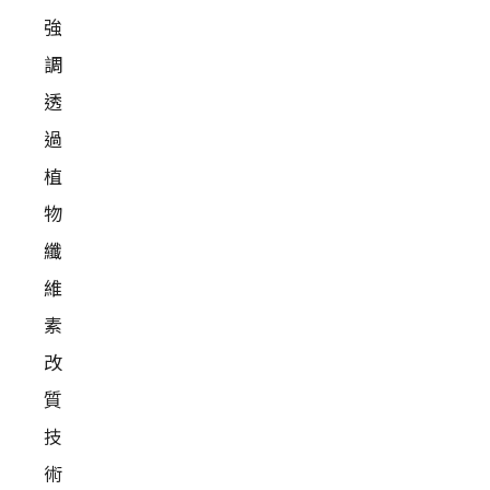
強
調
透
過
植
物
纖
維
素
改
質
技
術