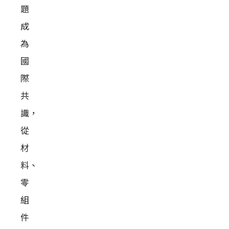
題
成
為
國
際
共
識，
從
材
料、
零
組
件