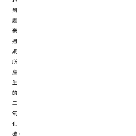
料
到
廢
棄
週
期
所
產
生
的
二
氧
化
碳，