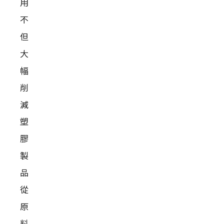
用
不
但
大
幅
削
減
塑
膠
製
品
從
原