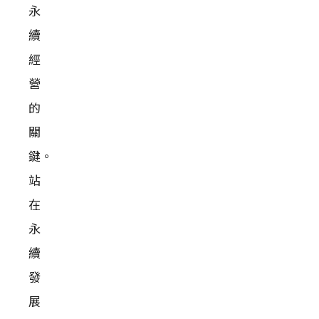
永
續
經
營
的
關
鍵。
站
在
永
續
發
展