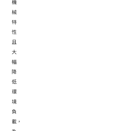
機
械
特
性
且
大
幅
降
低
環
境
負
載，