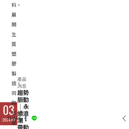
料，
展
開
生
質
塑
膠
製
產品
造，
消息
趨勢
同
脈動
時
03
｜永
也
續浪
SHARE
2024.07
潮，
是
帶動