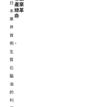
日
產業
綠革
本
命
業
界
首
例。
生
質
石
腦
油
的
利