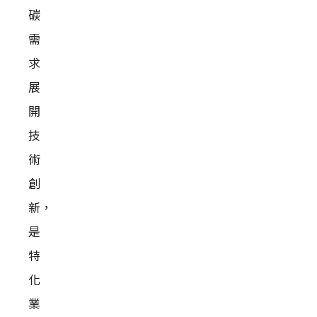
碳
需
求
展
開
技
術
創
新，
是
特
化
業