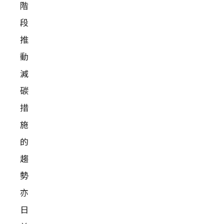
階
段
推
動
減
碳
措
施
的
趨
勢
亦
日