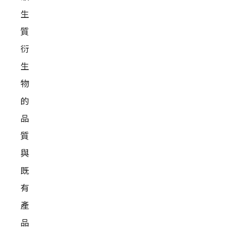
生
質
衍
生
物
的
品
質
與
既
有
產
品