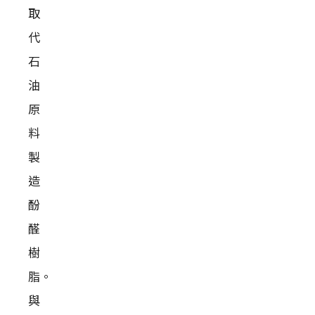
取
代
石
油
原
料
製
造
酚
醛
樹
脂。
與