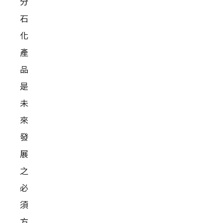
分
石
化
產
品
是
未
來
發
展
之
必
須
方