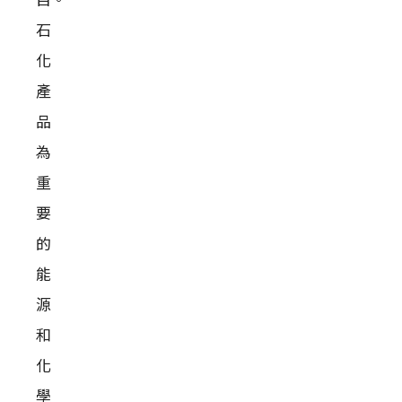
目。
石
化
產
品
為
重
要
的
能
源
和
化
學