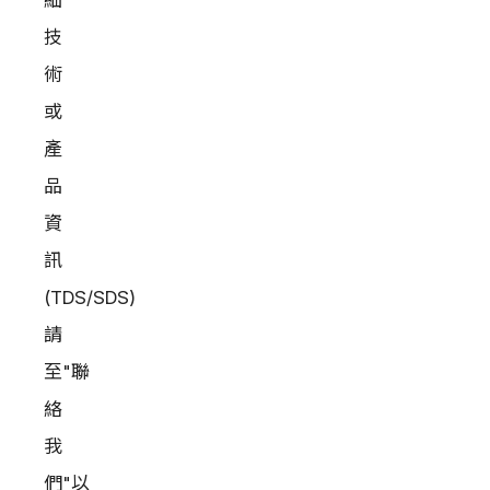
細
技
術
或
產
品
資
訊
(TDS/SDS)
請
至"聯
絡
我
們"以