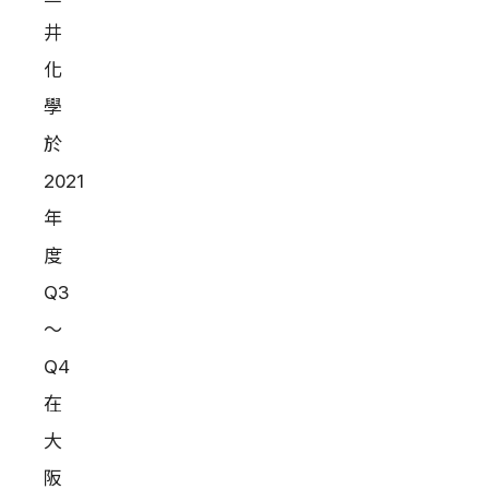
井
化
學
於
2021
年
度
Q3
～
Q4
在
大
阪