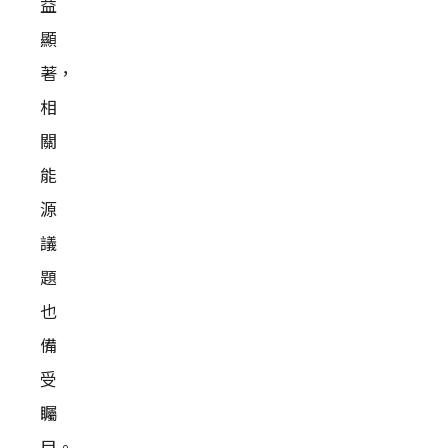
益
顯
著，
相
關
能
源
議
題
也
備
受
矚