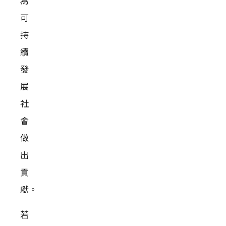
為
可
持
續
發
展
社
會
做
出
貢
獻。
若