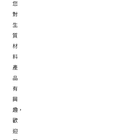
您
對
生
質
材
料
產
品
有
興
趣，
歡
迎