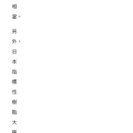
相
當。
另
外，
日
本
指
標
性
樹
脂
大
廠