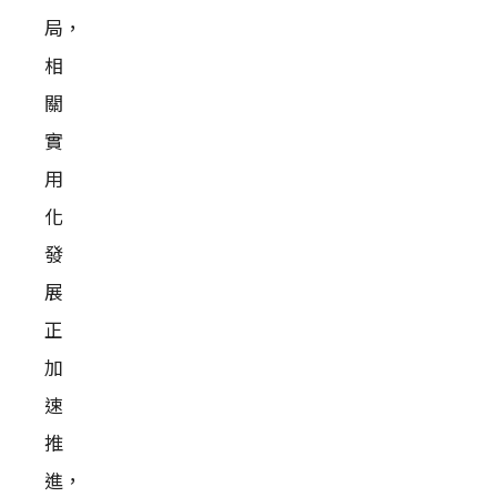
局，
相
關
實
用
化
發
展
正
加
速
推
進，