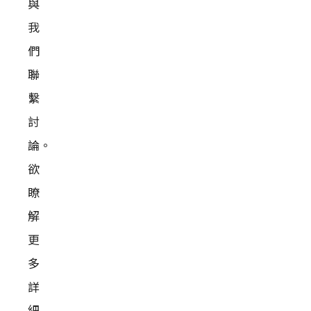
與
我
們
聯
繫
討
論。
欲
瞭
解
更
多
詳