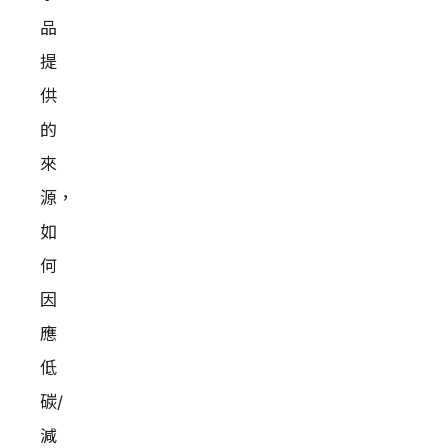
品
提
供
的
來
源，
如
何
因
應
低
碳/
減