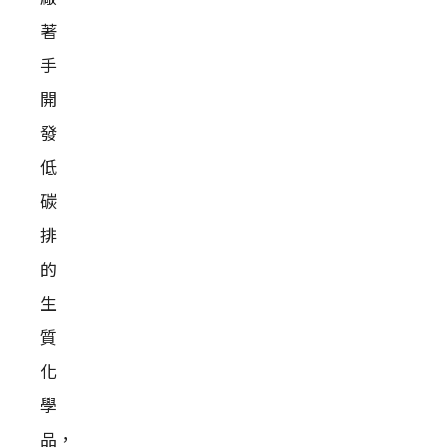
著
手
開
發
低
碳
排
的
生
質
化
學
品，