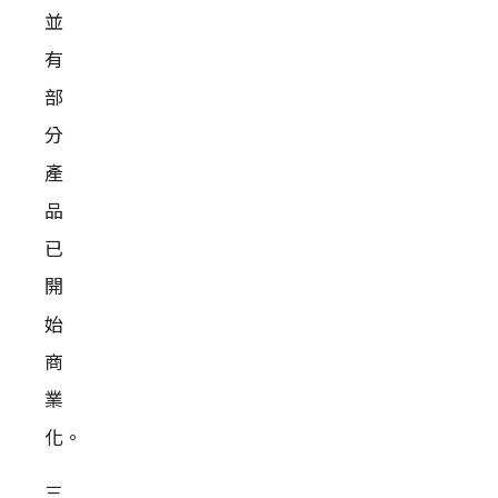
並
有
部
分
產
品
已
開
始
商
業
化。
三