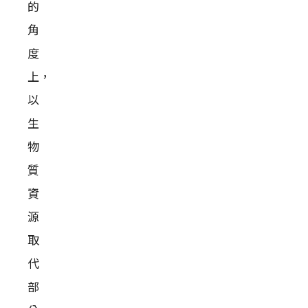
的
角
度
上，
以
生
物
質
資
源
取
代
部