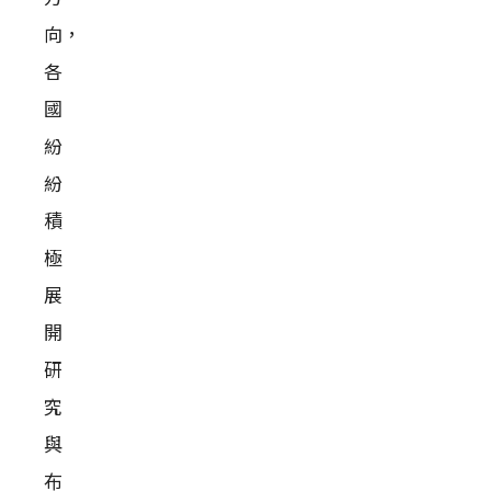
向，
各
國
紛
紛
積
極
展
開
研
究
與
布