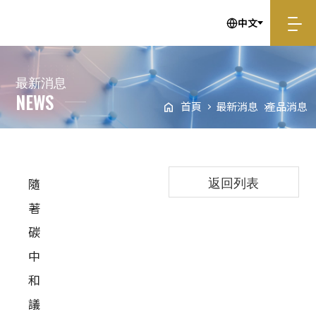
中文
趨勢脈動｜永續浪潮，帶動產業綠革命
最
新
消
息
NEWS
首頁
最新消息
產品消息
返回列表
隨
著
碳
中
和
議